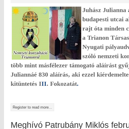
Juhász Julianna 
budapesti utcai a
rajt óta minden 
a Trianon Társas
Nyugati pályaudv
szóló nemzeti kon
több mint másfélezer támogató aláírást gyű
Juliannáé 830 aláírás, aki ezzel kiérdemelt
kitüntetés
I
II
. Fokozatát
.
Register to read more...
Meghívó Patrubány Miklós februá