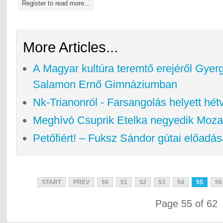
Register to read more...
More Articles...
A Magyar kultúra teremtő erejéről Gyer
Salamon Ernő Gimnáziumban
Nk-Trianonról - Farsangolás helyett hé
Meghívó Csuprik Etelka negyedik Mozar
Petőfiért! – Fuksz Sándor gútai előadása
START
PREV
50
51
52
53
54
55
56
Page 55 of 62