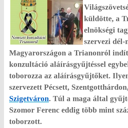
Világszövets
küldötte, a 
elnökségi ta
szervezi dél-
Magyarországon a Trianonról indít
konzultáció aláírásgyűjtéssel egybe
toborozza az aláírásgyűjtőket. Ily
szervezett Pécsett, Szentgotthárdon
Szigetváron
. Túl a maga által gyűjt
Szomor Ferenc eddig több mint száz
toborzott.