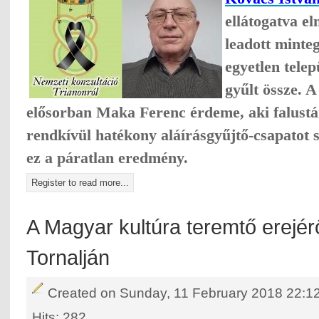
ellátogatva el
leadott minte
egyetlen tele
gyűlt össze. 
elősorban Maka Ferenc érdeme, aki falustá
rendkívül hatékony aláírásgyűjtő-csapatot s
ez a páratlan eredmény.
Register to read more...
A Magyar kultúra teremtő erejér
Tornalján
Created on Sunday, 11 February 2018 22:1
Hits: 282