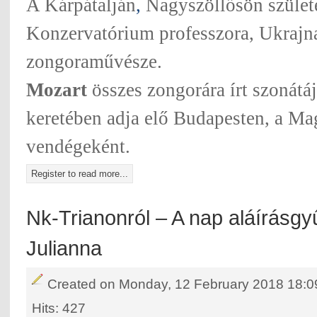
A Kárpátalján
,
Nagyszöllősön szület
Konzervatórium professzora, Ukrajn
zongoraművésze.
Mozart
összes zongorára írt szonátáj
keretében adja elő Budapesten, a M
vendégeként.
Register to read more...
Nk-Trianonról – A nap aláírásgy
Julianna
Created on Monday, 12 February 2018 18:0
Hits: 427