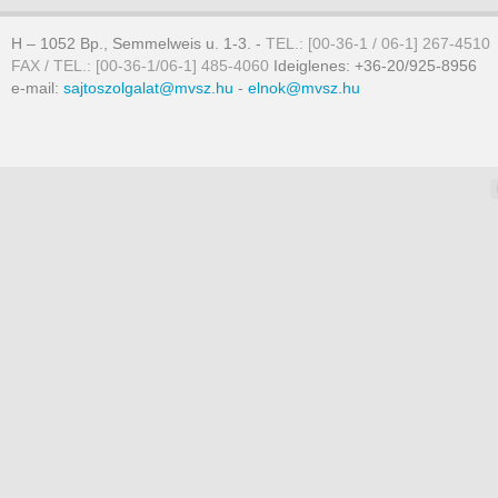
H – 1052 Bp., Semmelweis u. 1-3. -
TEL.: [00-36-1 / 06-1] 267-4510
FAX / TEL.: [00-36-1/06-1] 485-4060
Ideiglenes: +36-20/925-8956
e-mail:
sajtoszolgalat@mvsz.hu
-
elnok@mvsz.hu
omla templates