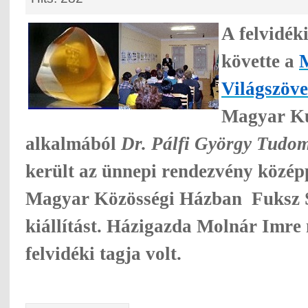
A felvidék
követte
a
Világszöve
Magyar Ku
alkalmából
Dr. Pálfi György Tudomá
került az ünnepi rendezvény közé
Magyar Közösségi Házban
Fuksz 
kiállítást. Házigazda Molnár Imr
felvidéki tagja volt.