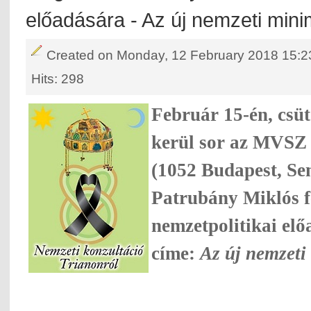
előadására - Az új nemzeti min
Created on Monday, 12 February 2018 15:2
Hits: 298
Február 15-én, csü
kerül sor az MVS
(1052 Budapest, Se
Patrubány Miklós f
nemzetpolitikai el
címe:
Az új nemzet