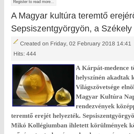
Register to read more...
A Magyar kultúra teremtő erejér
Sepsiszentgyörgyön, a Székely
Created on Friday, 02 February 2018 14:41
Hits: 444
A Kárpát-medence tö
helyszín
é
n akadtak 
Világszövetsége elnö
Magyar Kultúra Nap
rendezvények közép
teremtő erejét helyezték. Sepsiszentgyörgy
Mikó Kollégiumban ihletett körülmények köz