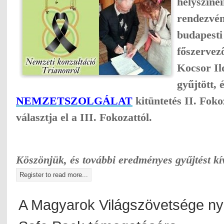
helyszínei
rendezvén
budapesti 
főszervez
Kocsor Il
gyűjtött
, 
NEMZETSZOLGÁLAT
kitüntetés
II. Foko
választja el a III. Fokozattól.
Köszönjük,
és további eredményes gyűjtést k
Register to read more...
A Magyarok Világszövetsége nyi