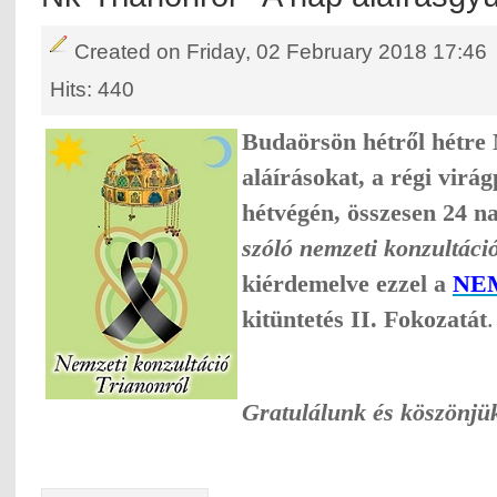
Created on Friday, 02 February 2018 17:46
Hits: 440
Budaörsön hétről hétre 
a
l
áírásokat
,
a régi virág
hétvégén
,
összesen 24 n
szóló nemzeti konzultáci
kiérdemel
v
e ezzel a
NE
kitüntetés
II. Fokozatát
.
Gratulálunk és
köszönjü