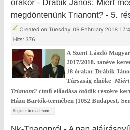
órakor - Drábik János: Miért mos
megdöntenünk Trianont? - 5. ré
Created on Tuesday, 06 February 2018 17:
Hits: 376
A Szent László Magya
201
7
/201
8
. tanéve ker
18 óra
kor Drábik Jáno
Társaság elnöke
Miért
Trianont?
című
előadás
a ötödik részére ker
Háza Bartók-termében (1052 Budapest, Sem
Register to read more...
Nk-Trianonról - A nap aláírásgyű