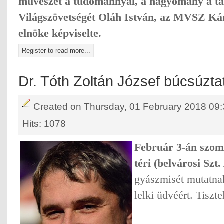
művészet a tudománnyal, a hagyomány a t
Világszövetségét Oláh István, az MVSZ K
elnöke képviselte.
Register to read more...
Dr. Tóth Zoltán József búcsúzta
Created on Thursday, 01 February 2018 09
Hits: 1078
Február 3-án szomb
téri (belvárosi Sz
gyászmisét mutatn
lelki üdvéért. Tiszte