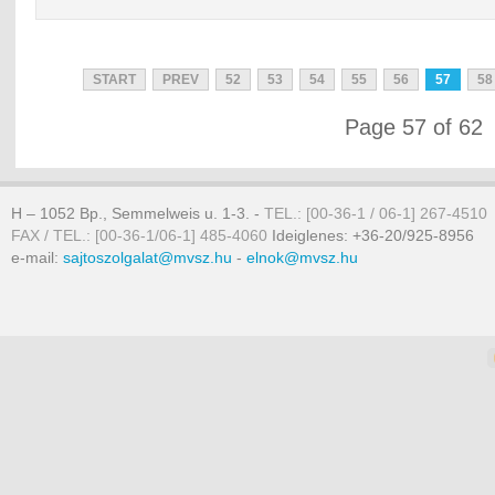
START
PREV
52
53
54
55
56
57
58
Page 57 of 62
H – 1052 Bp., Semmelweis u. 1-3. -
TEL.: [00-36-1 / 06-1] 267-4510
FAX / TEL.: [00-36-1/06-1] 485-4060
Ideiglenes: +36-20/925-8956
e-mail:
sajtoszolgalat@mvsz.hu
-
elnok@mvsz.hu
omla templates