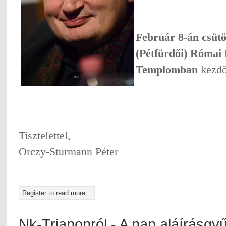
Február 8-án csütö
(Pétfürdői) Római 
Templomban
kezdőd
Tisztelettel,
Orczy-Sturmann Péter
Register to read more...
Nk-Trianonról - A nap aláírásgyű