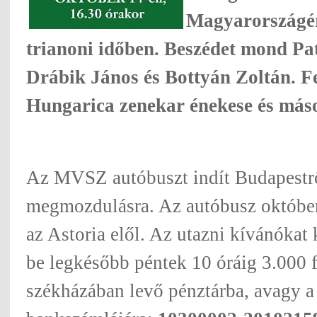
Magyarországér
trianoni időben. Beszédet mond Pa
Drábik János és Bottyán Zoltán. Fe
Hungarica zenekar énekese és más
Az MVSZ autóbuszt indít Budapestrő
megmozdulásra. Az autóbusz október
az Astoria elől.
Az utazni kívánókat 
be legkésőbb péntek 10 óráig 3.000
székházában levő pénztárba, avagy a