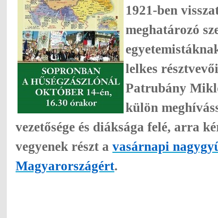
1921-ben vissza
meghatározó sze
egyetemistáknak
lelkes résztvevő
Patrubány Mikl
külön meghíváss
vezetősége és diáksága felé, arra k
vegyenek részt a
vasárnapi nagygy
Magyarországért
.