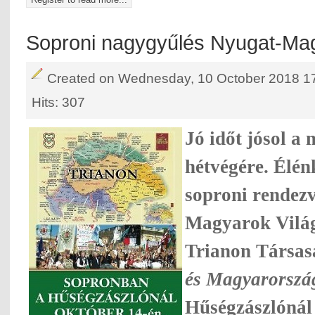
Soproni nagygyűlés Nyugat-Ma
Created on Wednesday, 10 October 2018 1
Hits: 307
Jó időt jósol a 
hétvégére. Élén
soproni rendezv
Magyarok Világ
Trianon Társa
és Magyarorsz
Hűségzászlónál