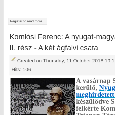
Register to read more...
Komlósi Ferenc: A nyugat-magya
II. rész - A két ágfalvi csata
Created on Thursday, 11 October 2018 19:1
Hits: 106
A vasárnap 
kerülő,
Nyug
meghirdetett
készülődve S
felkérte Kom