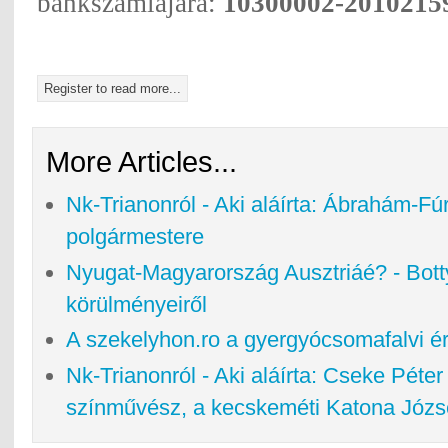
bankszámlájára:
10300002-2010215
Register to read more...
More Articles...
Nk-Trianonról - Aki aláírta: Ábrahám-F
polgármestere
Nyugat-Magyarország Ausztriáé? - Botty
körülményeiről
A szekelyhon.ro a gyergyócsomafalvi ér
Nk-Trianonról - Aki aláírta: Cseke Péter
színművész, a kecskeméti Katona Józse