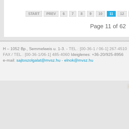
START
PREV
6
7
8
9
10
11
12
Page 11 of 62
H – 1052 Bp., Semmelweis u. 1-3. -
TEL.: [00-36-1 / 06-1] 267-4510
FAX / TEL.: [00-36-1/06-1] 485-4060
Ideiglenes: +36-20/925-8956
e-mail:
sajtoszolgalat@mvsz.hu
-
elnok@mvsz.hu
omla templates