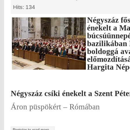
Hits: 134
Négyszáz fős
énekelt a M
búcsúünnep
bazilikában
boldoggá av
előmozdítás
Hargita Népe
Négyszáz csíki énekelt a Szent Pét
Áron püspökért – Rómában
Register to read more...