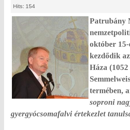
Hits: 154
Patrubány 
nemzetpolit
október 15-
kezdődik 
Háza (1052
Semmelweis 
termében, 
soproni nag
gyergyócsomafalvi értekezlet tanuls