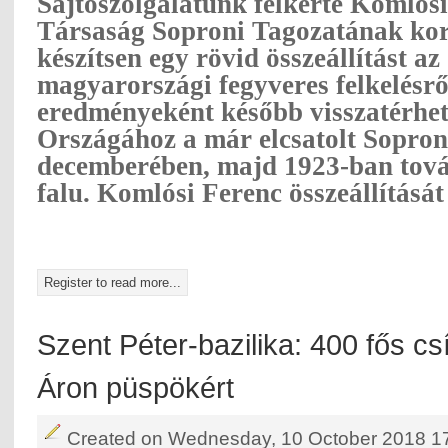
Sajtószolgálatunk felkérte Komlósi
Társaság Soproni Tagozatának kor
készítsen egy rövid összeállítást a
magyarországi fegyveres felkelésr
eredményeként később visszatérhet
Országához a már elcsatolt Sopron
decemberében, majd 1923-ban továb
falu. Komlósi Ferenc összeállítását
Register to read more...
Szent Péter-bazilika: 400 fős cs
Áron püspökért
Created on Wednesday, 10 October 2018 1