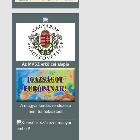
Az MVSZ erkölcsi alapja
A magyar kérdés rendezése
nem tűr halasztást