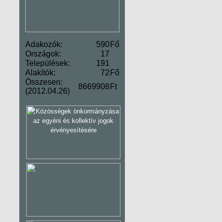
Adakozók:
590
Fő
Országok:
17
Települések:
191
Alakítók:
72
Fő
Összesen:
8669908
Ft
(2012.04.26)