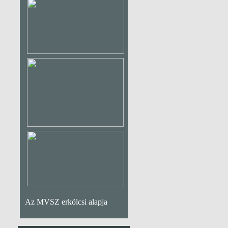
Az MVSZ erkölcsi alapja