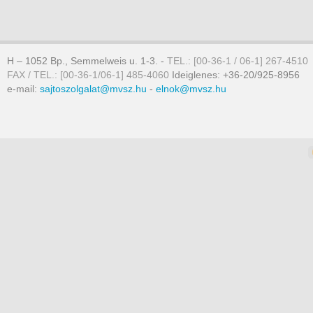
H – 1052 Bp., Semmelweis u. 1-3. -
TEL.: [00-36-1 / 06-1] 267-4510
FAX / TEL.: [00-36-1/06-1] 485-4060
Ideiglenes: +36-20/925-8956
e-mail:
sajtoszolgalat@mvsz.hu
-
elnok@mvsz.hu
omla templates