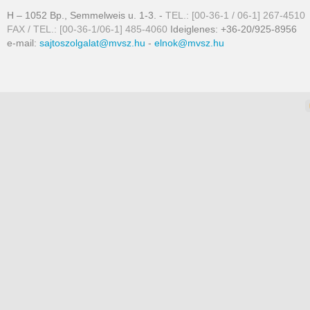
H – 1052 Bp., Semmelweis u. 1-3. -
TEL.: [00-36-1 / 06-1] 267-4510
FAX / TEL.: [00-36-1/06-1] 485-4060
Ideiglenes: +36-20/925-8956
e-mail:
sajtoszolgalat@mvsz.hu
-
elnok@mvsz.hu
omla templates