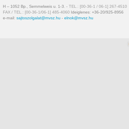
H – 1052 Bp., Semmelweis u. 1-3. -
TEL.: [00-36-1 / 06-1] 267-4510
FAX / TEL.: [00-36-1/06-1] 485-4060
Ideiglenes: +36-20/925-8956
e-mail:
sajtoszolgalat@mvsz.hu
-
elnok@mvsz.hu
omla templates