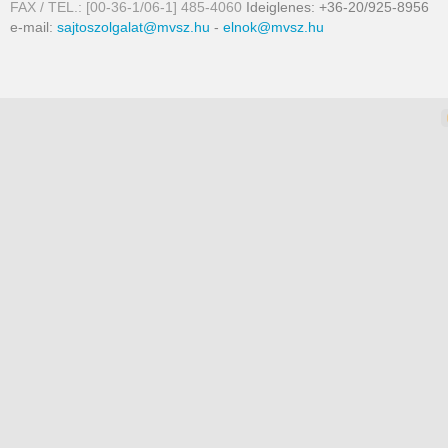
FAX / TEL.: [00-36-1/06-1] 485-4060
Ideiglenes: +36-20/925-8956
e-mail:
sajtoszolgalat@mvsz.hu
-
elnok@mvsz.hu
omla templates