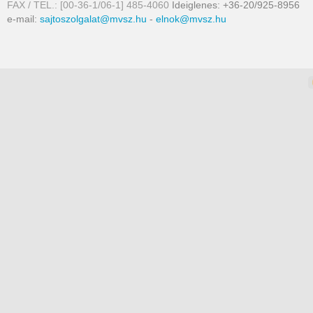
FAX / TEL.: [00-36-1/06-1] 485-4060
Ideiglenes: +36-20/925-8956
e-mail:
sajtoszolgalat@mvsz.hu
-
elnok@mvsz.hu
omla templates