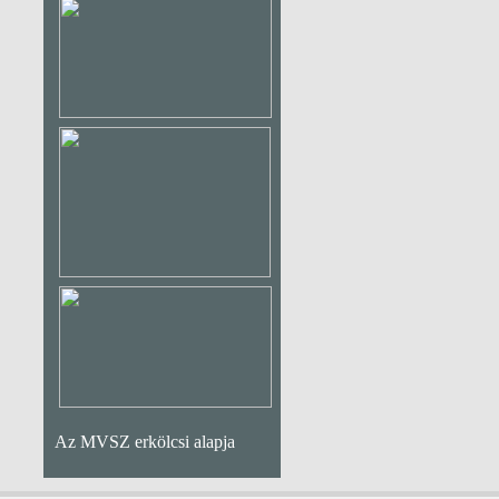
Az MVSZ erkölcsi alapja