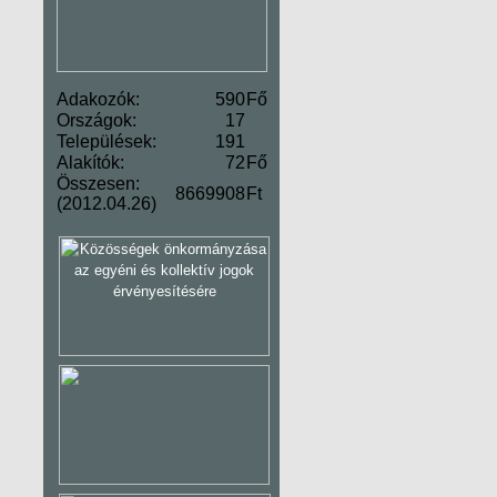
Adakozók:
590
Fő
Országok:
17
Települések:
191
Alakítók:
72
Fő
Összesen:
8669908
Ft
(2012.04.26)