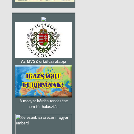
Az MVSZ erkölcsi alapja
A magyar kérdés rendezése
nem tűr halasztást