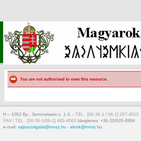
You are not authorised to view this resource.
H – 1052 Bp., Semmelweis u. 1-3. -
TEL.: [00-36-1 / 06-1] 267-4510
FAX / TEL.: [00-36-1/06-1] 485-4060
Ideiglenes: +36-20/925-8956
e-mail:
sajtoszolgalat@mvsz.hu
-
elnok@mvsz.hu