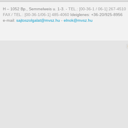
H – 1052 Bp., Semmelweis u. 1-3. -
TEL.: [00-36-1 / 06-1] 267-4510
FAX / TEL.: [00-36-1/06-1] 485-4060
Ideiglenes: +36-20/925-8956
e-mail:
sajtoszolgalat@mvsz.hu
-
elnok@mvsz.hu
omla templates