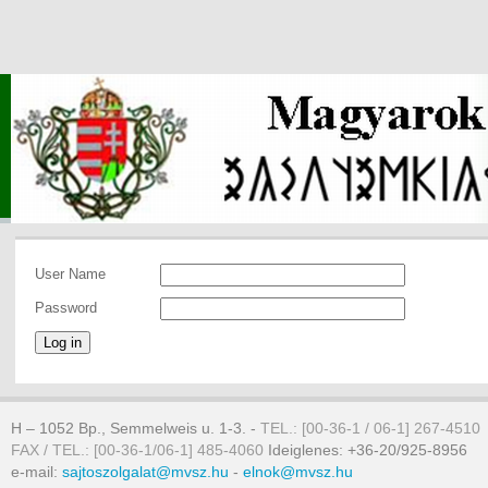
User Name
Password
Log in
H – 1052 Bp., Semmelweis u. 1-3. -
TEL.: [00-36-1 / 06-1] 267-4510
FAX / TEL.: [00-36-1/06-1] 485-4060
Ideiglenes: +36-20/925-8956
e-mail:
sajtoszolgalat@mvsz.hu
-
elnok@mvsz.hu