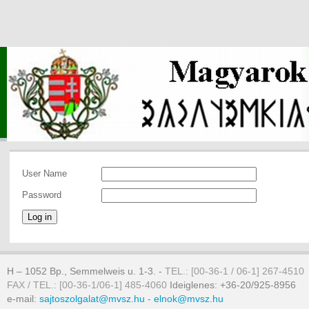
User Name
Password
Log in
H – 1052 Bp., Semmelweis u. 1-3. -
TEL.: [00-36-1 / 06-1] 267-4510
FAX / TEL.: [00-36-1/06-1] 485-4060
Ideiglenes: +36-20/925-8956
e-mail:
sajtoszolgalat@mvsz.hu
-
elnok@mvsz.hu