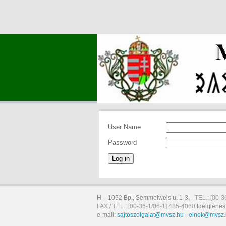
User Name
Password
Log in
H – 1052 Bp., Semmelweis u. 1-3. -
TEL.: [00-3
FAX / TEL.: [00-36-1/06-1] 485-4060
Ideiglenes
e-mail:
sajtoszolgalat@mvsz.hu
-
elnok@mvsz.