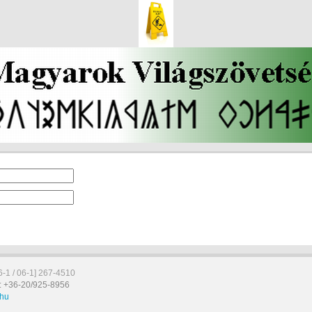
6-1 / 06-1] 267-4510
: +36-20/925-8956
hu