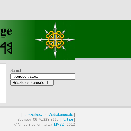
Search...
|
Lapszerkesztő
|
Médiatámogató
|
| Segítség: 06-70/223-8667 |
Partner
|
© Minden jog fenntartva:
MVSZ
- 2012