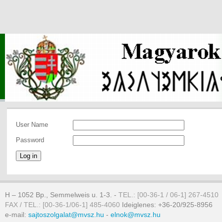
User Name
Password
Log in
H – 1052 Bp., Semmelweis u. 1-3. -
TEL.: [00-36-1 / 06-1] 267-4510
FAX / TEL.: [00-36-1/06-1] 485-4060
Ideiglenes: +36-20/925-8956
e-mail:
sajtoszolgalat@mvsz.hu
-
elnok@mvsz.hu