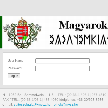
User Name
Password
Log in
H – 1052 Bp., Semmelweis u. 1-3. -
TEL.: [00-36-1 / 06-1] 267-4510
FAX / TEL.: [00-36-1/06-1] 485-4060
Ideiglenes: +36-20/925-8956
e-mail:
sajtoszolgalat@mvsz.hu
-
elnok@mvsz.hu