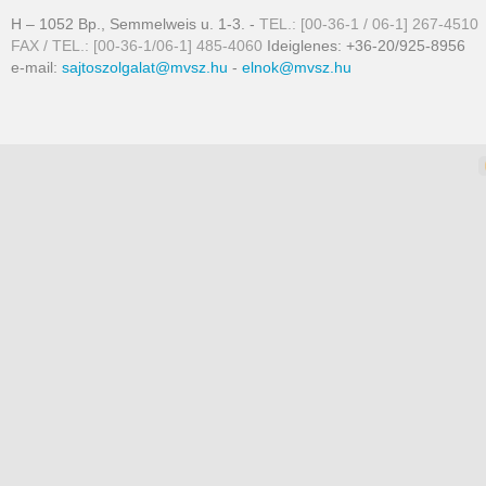
H – 1052 Bp., Semmelweis u. 1-3. -
TEL.: [00-36-1 / 06-1] 267-4510
FAX / TEL.: [00-36-1/06-1] 485-4060
Ideiglenes: +36-20/925-8956
e-mail:
sajtoszolgalat@mvsz.hu
-
elnok@mvsz.hu
omla templates